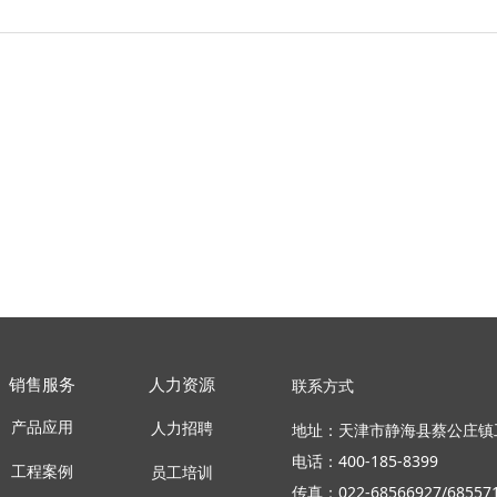
联系方式
销售服务
人力资源
产品应用
地址：天津市静海县蔡公庄镇
人力招聘
电话：400-185-8399
工程案例
员工培训
传真：022-68566927/685571