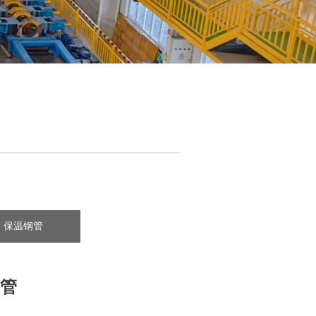
保温钢管
腐管