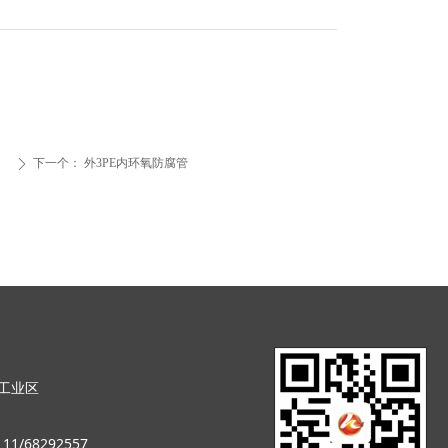
下一个：
外3PE内环氧防腐管
ꄲ
工业区
11/68292557