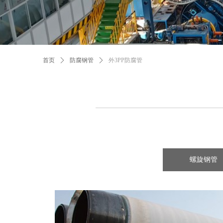
首页
ꄲ
防腐钢管
ꄲ
外3PP防腐管
螺旋钢管