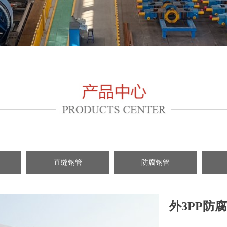
直缝钢管
防腐钢管
外3PP防